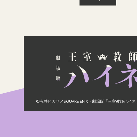
©赤井ヒガサ／SQUARE ENIX・劇場版「王室教師ハイ